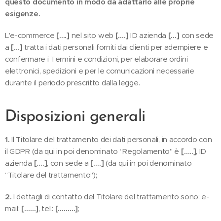
questo documento in modo da adattarlo alle proprie
esigenze.
L’e-commerce
[….]
nel sito web
[….]
ID azienda
[…]
con sede
a
[…]
tratta i dati personali forniti dai clienti per adempiere e
confermare i Termini e condizioni, per elaborare ordini
elettronici, spedizioni e per le comunicazioni necessarie
durante il periodo prescritto dalla legge.
Disposizioni generali
1.
Il Titolare del trattamento dei dati personali, in accordo con
il GDPR (da qui in poi denominato “Regolamento” è
[…..]
, ID
azienda
[….]
, con sede a
[….]
(da qui in poi denominato
“Titolare del trattamento”);
2.
I dettagli di contatto del Titolare del trattamento sono: e-
mail:
[……]
, tel.:
[………]
;